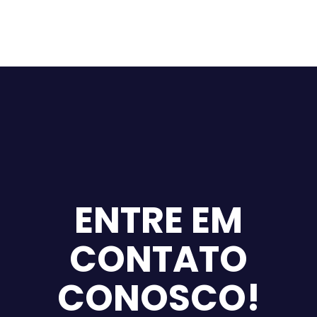
marketing
materiais
esportivos
ENTRE EM
CONTATO
CONOSCO!